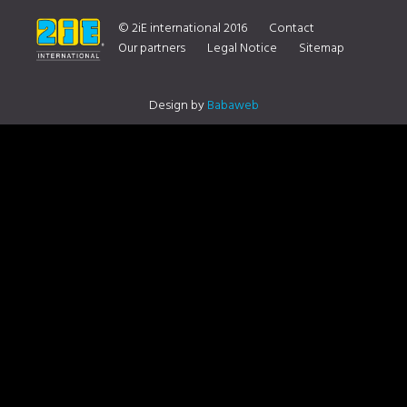
NOTRE DISTRIBUTEUR CONTACTEZ NOUS
© 2iE international 2016
Contact
Our partners
Legal Notice
Sitemap
Design by
Babaweb