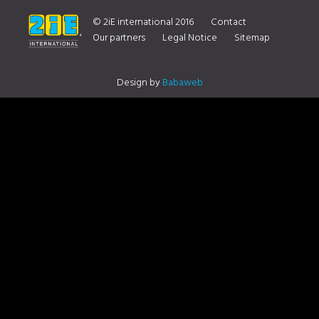
D’INFORMATION SUR NOTRE DISTRIBUTEUR CONTACTEZ NOUS
© 2iE international 2016
Contact
Our partners
Legal Notice
Sitemap
Design by
Babaweb