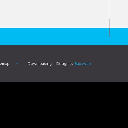
temap
Downloading
Design by
Babaweb