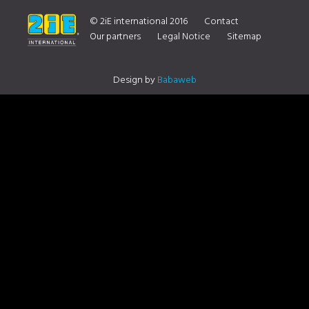
D’INFORMATION SUR NOTRE DISTRIBUTEUR CONTACTEZ NOUS
© 2iE international 2016
Contact
Our partners
Legal Notice
Sitemap
Design by
Babaweb