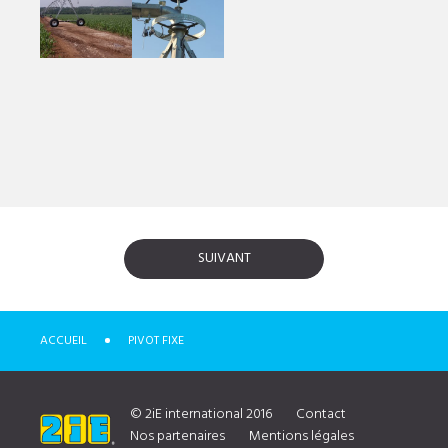
SUIVANT
ACCUEIL
PIVOT FIXE
© 2iE international 2016
Contact
Nos partenaires
Mentions légales