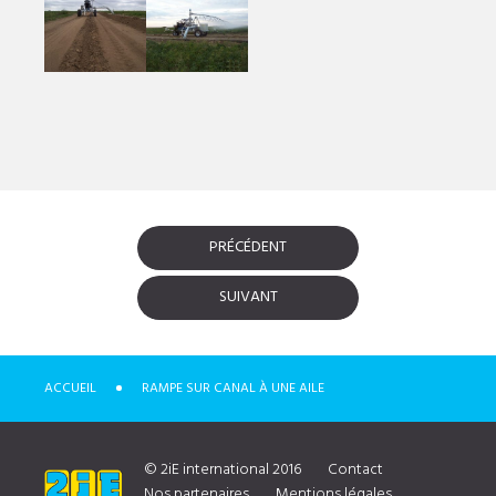
PRÉCÉDENT
SUIVANT
ACCUEIL
RAMPE SUR CANAL À UNE AILE
© 2iE international 2016
Contact
Nos partenaires
Mentions légales