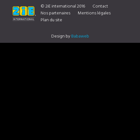
DISTRIBUTEUR CONTACTEZ NOUS
© 2iE international 2016
Contact
Nos partenaires
Mentions légales
Plan du site
Design by
Babaweb