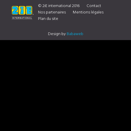
DISTRIBUTEUR CONTACTEZ NOUS
© 2iE international 2016
Contact
Nos partenaires
Mentions légales
Plan du site
Design by
Babaweb