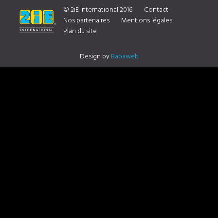
DISTRIBUTEUR CONTACTEZ NOUS
© 2iE international 2016
Contact
Nos partenaires
Mentions légales
Plan du site
Design by
Babaweb