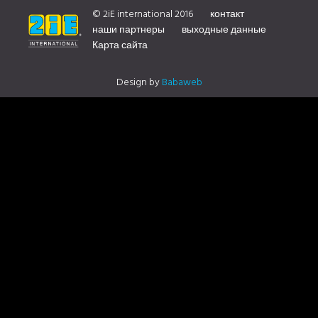
DISTRIBUTOR CONTACT US
© 2iE international 2016
контакт
наши партнеры
выходные данные
Карта сайта
Design by
Babaweb