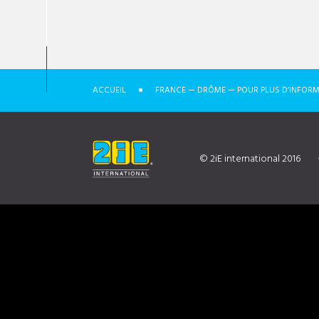
ACCUEIL
FRANCE — DRÔME — POUR PLUS D’INFORM
© 2iE international 2016