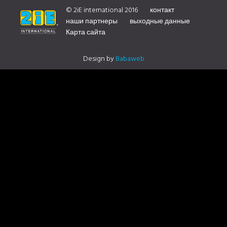
DISTRIBUTOR CONTACT US
© 2iE international 2016
контакт
наши партнеры
выходные данные
Карта сайта
Design by
Babaweb