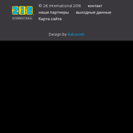
DISTRIBUTOR CONTACT US
© 2iE international 2016
контакт
наши партнеры
выходные данные
Карта сайта
Design by
Babaweb