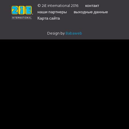
YOUR DISTRIBUTOR CONTACT US
© 2iE international 2016
контакт
наши партнеры
выходные данные
Карта сайта
Design by
Babaweb