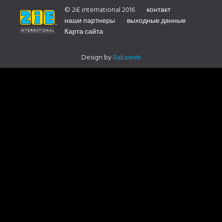
— POUR PLUS D’INFORMATION SUR NOTRE DISTRIBUTEUR
© 2iE international 2016
контакт
наши партнеры
выходные данные
Карта сайта
CONTACTEZ NOUS
Design by
Babaweb