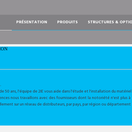
PRÉSENTATION
PRODUITS
STRUCTURES & OPTI
ION
L
.
 50 ans, l'équipe de 2IE vous aide dans l'étude et l'installation du matériel q
ences nous travaillons avec des fournisseurs dont la notoriété n'est plus 
llement sur un réseau de distributeurs, par pays, par région ou département af