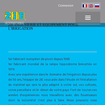
Connexion
2IE INGENIERIE ET EQUIPEMENT POUR
L'IRRIGATION
LA SOCIÉTÉ 2IE
INTERNATIONAL
1er fabricant européen de pivot depuis 1965
1er fabricant mondial de la rampe hippodrome brevetée en
1974.
Avec une expérience dans le domaine de l'irrigation depuis plus
de 50 ans, l'équipe de 2IE vous aide dans l'étude et l'installation
du matériel qui sera le plus adapté à votre sol, vos cultures,
votre parcellaire et le climat de votre pays. Fort de toutes ces
années d'expériences nous travaillons avec des fournisseurs
dont la notoriété n'est plus à faire. Nous pouvons vous