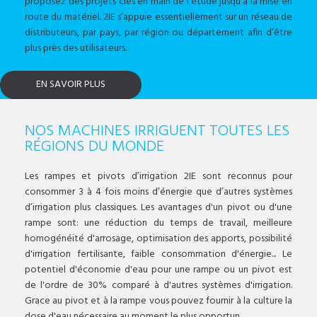
proposez des projets clés en main de l'étude jusqu'à la mise en
route du matériel. 2IE s’appuie essentiellement sur un réseau de
distributeurs, par pays, par région ou département afin d’être
plus près des utilisateurs.
EN SAVOIR PLUS
NOS MACHINES IRRIGUENT TOUTES LES
RÉGIONS DU MONDE
Les rampes et pivots d’irrigation 2IE sont reconnus pour
consommer 3 à 4 fois moins d’énergie que d’autres systèmes
d’irrigation plus classiques. Les avantages d'un pivot ou d'une
rampe sont: une réduction du temps de travail, meilleure
homogénéité d'arrosage, optimisation des apports, possibilité
d'irrigation fertilisante, faible consommation d'énergie... Le
potentiel d'économie d'eau pour une rampe ou un pivot est
de l'ordre de 30% comparé à d'autres systèmes d'irrigation.
Grace au pivot et à la rampe vous pouvez fournir à la culture la
dose d'eau nécessaire au moment le plus opportun.