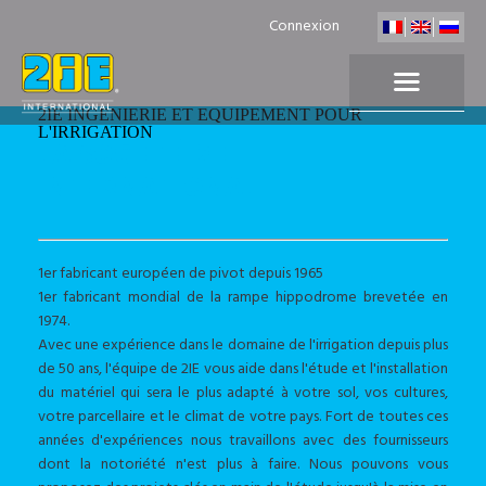
Connexion
2IE INGENIERIE ET EQUIPEMENT POUR
L'IRRIGATION
LA SOCIÉTÉ 2IE
INTERNATIONAL
1er fabricant européen de pivot depuis 1965
1er fabricant mondial de la rampe hippodrome brevetée en
1974.
Avec une expérience dans le domaine de l'irrigation depuis plus
de 50 ans, l'équipe de 2IE vous aide dans l'étude et l'installation
du matériel qui sera le plus adapté à votre sol, vos cultures,
votre parcellaire et le climat de votre pays. Fort de toutes ces
années d'expériences nous travaillons avec des fournisseurs
dont la notoriété n'est plus à faire. Nous pouvons vous