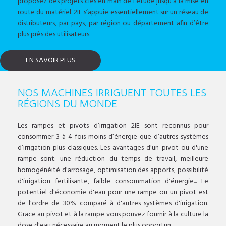
proposez des projets clés en main de l'étude jusqu'à la mise en
route du matériel. 2IE s’appuie essentiellement sur un réseau de
distributeurs, par pays, par région ou département afin d’être
plus près des utilisateurs.
EN SAVOIR PLUS
NOS MACHINES IRRIGUENT TOUTES LES
RÉGIONS DU MONDE
Les rampes et pivots d’irrigation 2IE sont reconnus pour
consommer 3 à 4 fois moins d’énergie que d’autres systèmes
d’irrigation plus classiques. Les avantages d'un pivot ou d'une
rampe sont: une réduction du temps de travail, meilleure
homogénéité d'arrosage, optimisation des apports, possibilité
d'irrigation fertilisante, faible consommation d'énergie... Le
potentiel d'économie d'eau pour une rampe ou un pivot est
de l'ordre de 30% comparé à d'autres systèmes d'irrigation.
Grace au pivot et à la rampe vous pouvez fournir à la culture la
dose d'eau nécessaire au moment le plus opportun.