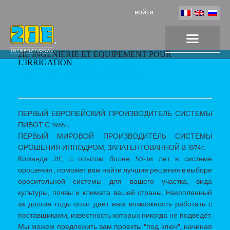
войти
2IE INGENIERIE ET EQUIPEMENT POUR
L'IRRIGATION
2IE INTERNATIONAL
ПЕРВЫЙ ЕВРОПЕЙСКИЙ ПРОИЗВОДИТЕЛЬ СИСТЕМЫ
ПИВОТ С 1965г.
ПЕРВЫЙ МИРОВОЙ ПРОИЗВОДИТЕЛЬ СИСТЕМЫ
ОРОШЕНИЯ ИППОДРОМ, ЗАПАТЕНТОВАННОЙ В 1974г.
Команда 2IE, с опытом более 50-ти лет в системе
орошения , поможет вам найти лучшие решения в выборе
оросительной системы для вашего участка, вида
культуры, почвы и климата вашей страны. Накопленный
за долгие годы опыт даёт нам возможность работать с
поставщиками, известность которых никогда не подведёт.
Мы можем предложить вам проекты "под ключ", начиная